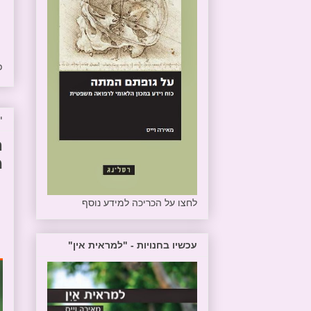
פ
יו
ה
מ
לחצו על הכריכה למידע נוסף
עכשיו בחנויות - "למראית אין"