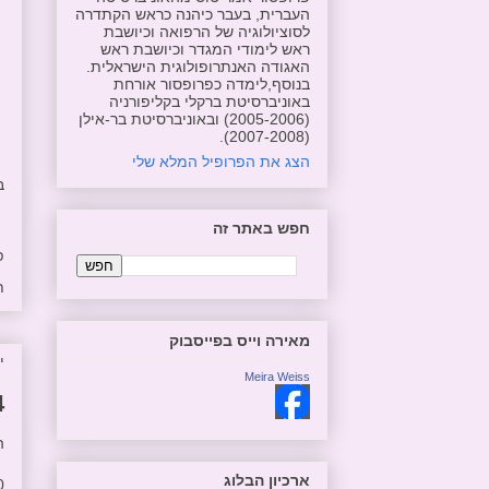
העברית, בעבר כיהנה כראש הקתדרה
לסוציולוגיה של הרפואה וכיושבת
ראש לימודי המגדר וכיושבת ראש
האגודה האנתרופולוגית הישראלית.
בנוסף,לימדה כפרופסור אורחת
באוניברסיטת ברקלי בקליפורניה
(2005-2006) ובאוניברסיטת בר-אילן
(2007-2008).
הצג את הפרופיל המלא שלי
ב
חפש באתר זה
פ
ת
מאירה וייס בפייסבוק
יו
Meira Weiss
4.14
ה
ארכיון הבלוג
00