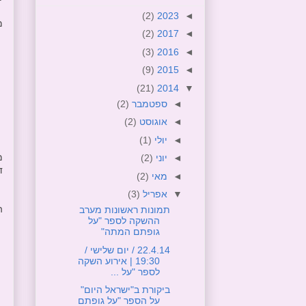
(2)
2023
◄
מ
(2)
2017
◄
(3)
2016
◄
(9)
2015
◄
(21)
2014
▼
◄
ספטמבר
(2)
◄
אוגוסט
(2)
◄
יולי
(1)
מ
◄
יוני
(2)
ד
◄
מאי
(2)
▼
אפריל
(3)
הא
תמונות ראשונות מערב
ההשקה לספר "על
גופתם המתה"
22.4.14 / יום שלישי /
19:30 | אירוע השקה
לספר "על ...
ביקורת ב"ישראל היום"
על הספר "על גופתם